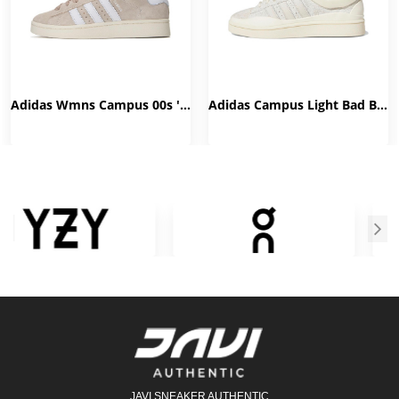
Adidas Wmns Campus 00s 'Wonder White' HP2924
Adidas Campus Light Bad Bunny Cream FZ5823
JAVI SNEAKER AUTHENTIC