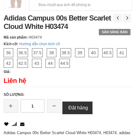
Đưa chuột qua ảnh để phóng to
Adidas Campus 00s Better Scarlet
Cloud White H03474
SẴN SÀNG BÁN
Mã sản phẩm:
H03474
Kích cỡ:
Hướng dẫn chọn kích cỡ
36
36.5
37.5
38
38.5
39
40
40.5
41
42
42.5
43
44
44.5
Giá:
Liên hệ
SỐ LƯỢNG:
Đặt hàng
Adidas Campus 00s Better Scarlet Cloud White H03474, H03474, adidas