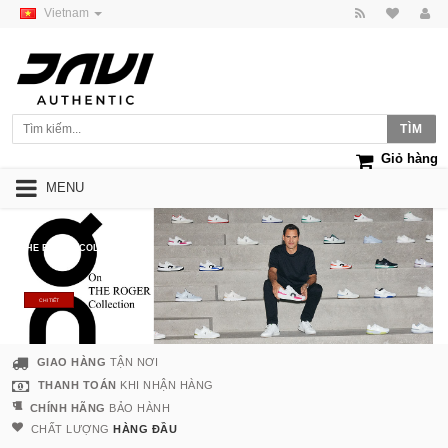
Vietnam
Giỏ hàng
MENU
THE ROGER COLLECTION
CHI TIẾT
GIAO HÀNG
TẬN NƠI
THANH TOÁN
KHI NHẬN HÀNG
CHÍNH HÃNG
BẢO HÀNH
CHẤT LƯỢNG
HÀNG ĐẦU