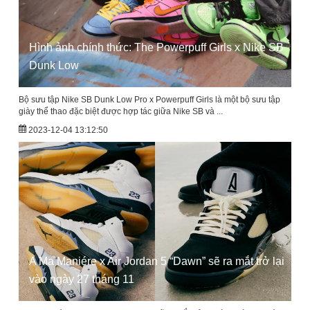
Hình ảnh chính thức: The Powerpuff Girls x Nike SB
Dunk Low
Bộ sưu tập Nike SB Dunk Low Pro x Powerpuff Girls là một bộ sưu tập
giày thể thao đặc biệt được hợp tác giữa Nike SB và ...
2023-12-04 13:12:50
A Ma Maniére x Air Jordan 5 “Dawn” sẽ ra mắt trở lại
vào ngày 27 tháng 11