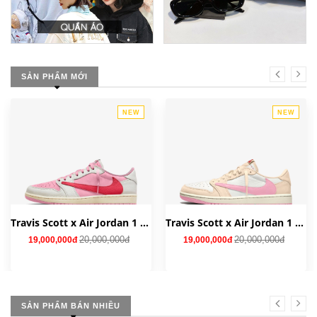
SẢN PHẨM MỚI
NEW
NEW
Travis Scott x Air Jordan 1 Low OG 'Tropical Pink' IQ7604-101
Travis Scott x Air Jordan 1 Low OG 'Shy Pink' IQ7604-100
20,000,000đ
20,000,000đ
19,000,000đ
19,000,000đ
SẢN PHẨM BÁN NHIỀU