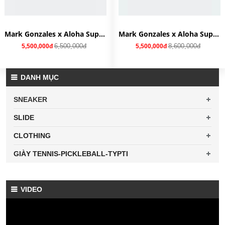
Mark Gonzales x Aloha Super 'Chair Fight' GY6896
Mark Gonzales x Aloha Super 'One Black Eye' HQ2032
6,500,000đ
8,600,000đ
5,500,000đ
5,500,000đ
DANH MỤC
SNEAKER
SLIDE
CLOTHING
GIÀY TENNIS-PICKLEBALL-TYPTI
VIDEO