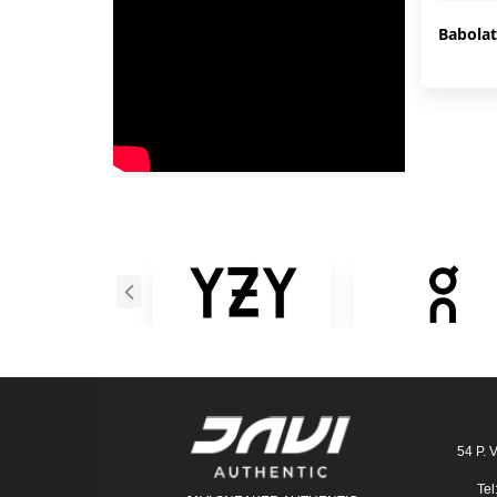
54 P. 
Tel