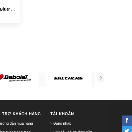
Babolat Propulse Blast 'White Blue' 30S22442-1069
 TRỢ KHÁCH HÀNG
TÀI KHOẢN
ướng dẫn mua hàng
Đăng nhập