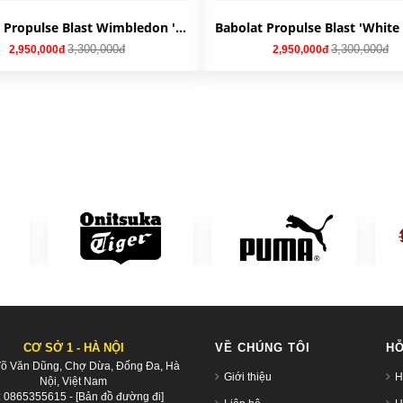
Babolat Propulse Blast Wimbledon 'White Green' 30S22867-1071
3,300,000đ
3,300,000đ
2,950,000đ
2,950,000đ
CƠ SỞ 1 - HÀ NỘI
VỀ CHÚNG TÔI
HỖ
Võ Văn Dũng, Chợ Dừa, Đống Đa, Hà
Giới thiệu
H
Nội, Việt Nam
:
0865355615
-
[Bản đồ đường đi]