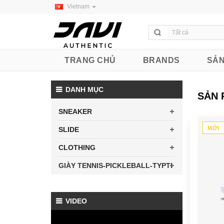
Vietnam
TRANG CHỦ
BRANDS
SẢN
DANH MỤC
SẢN 
SNEAKER
MỚI
SLIDE
CLOTHING
GIÀY TENNIS-PICKLEBALL-TYPTI
VIDEO