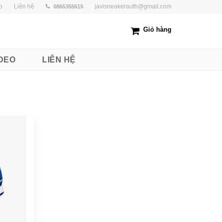
p
Liên hệ
javisneakerauth@gmail.com
0865355615
Giỏ hàng
DEO
LIÊN HỆ