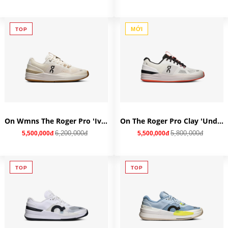
MỚI
TOP
On Wmns The Roger Pro 'Ivory Ivory' 3WD10293334
On The Roger Pro Clay 'Undyed White Lily' 3MD10722270
6,200,000đ
5,800,000đ
5,500,000đ
5,500,000đ
TOP
TOP